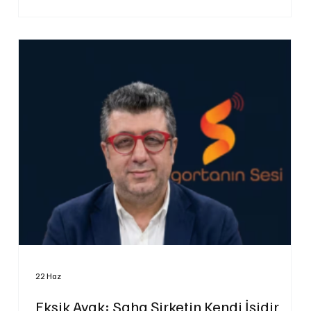
22 Haz
Eksik Ayak: Saha Şirketin Kendi İşidir