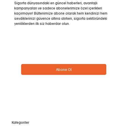
Sigorta dünyasındaki en güncel haberleri, avantajlı
kampanyaları ve sadece abonelerimize özel içerikleri
kaçırmayın! Bültenimize abone olarak hem kendinizi hem
sevdiklerinizi güvence altına alırken, sigorta sektöründeki
yeniliklerden ilk siz haberdar olun.
Email
*
Evet, bülteninize abone olmak istiyorum.
*
Abone Ol
Kategoriler