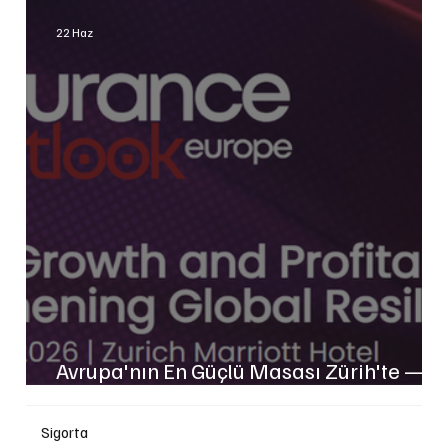
22 Haz
Avrupa'nın En Güçlü Masası Zürih'te —
Ve Türkiye Bu Kez Orada
Sigorta