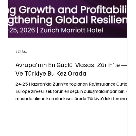
22 Haz
Avrupa'nın En Güçlü Masası Zürih'te —
Ve Türkiye Bu Kez Orada
24-25 Haziran'da Zürih'te toplanan Re/insurance Outlook
Europe zirvesi, sektörün en seçkin buluşmalarından biri. O
masada alınan kararlar kısa sürede Türkiye'deki teminat
maliyetlerine yansıyor. Sigortanın Sesi bu yıl zirvede resmi
sponsor olarak Türkiye'yi temsil ediyor.