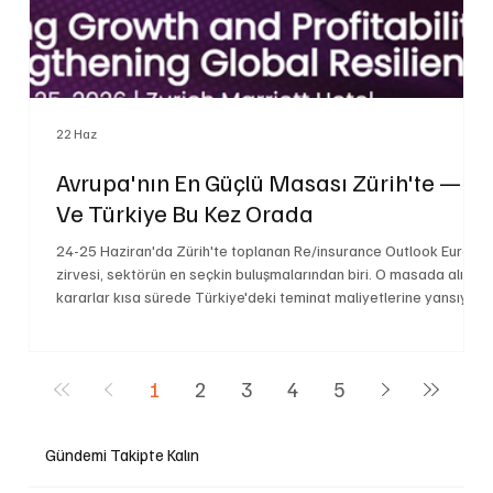
22 Haz
Avrupa'nın En Güçlü Masası Zürih'te —
Ve Türkiye Bu Kez Orada
24-25 Haziran'da Zürih'te toplanan Re/insurance Outlook Europe
zirvesi, sektörün en seçkin buluşmalarından biri. O masada alınan
kararlar kısa sürede Türkiye'deki teminat maliyetlerine yansıyor.
Sigortanın Sesi bu yıl zirvede resmi sponsor olarak Türkiye'yi
temsil ediyor.
1
2
3
4
5
Gündemi Takipte Kalın