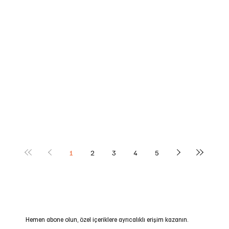
1
2
3
4
5
Hemen abone olun, özel içeriklere ayrıcalıklı erişim kazanın.