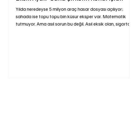
Yılda neredeyse 5 milyon araç hasar dosyası açılıyor;
sahada ise topu topu bin küsur eksper var. Matematik
tutmuyor. Ama asıl sorun bu değil. Asıl eksik olan, sigorta
şirketinin kendi saha sistemi. Bu yazı, o eksik ayağı
anlatıyor.