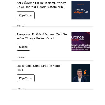
Anlık Ödeme Hız mı, Risk mi? Yapay
Zekâ Destekli Hasar Sistemlerini
Konuşalım
Köşe Yazısı
23 Haz
Avrupa'nın En Güçlü Masası Zürih'te
— Ve Türkiye Bu Kez Orada
Sigorta
22 Haz
Eksik Ayak: Saha Şirketin Kendi
İşidir
Köşe Yazısı
22 Haz