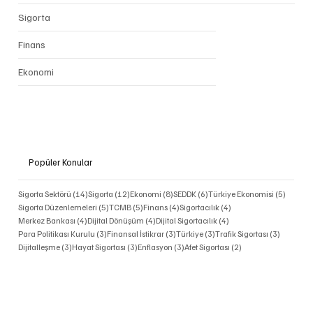
Sigorta
Finans
Ekonomi
Popüler Konular
14 yazı
12 yazı
8 yazı
6 yazı
5 yazı
Sigorta Sektörü
(14)
Sigorta
(12)
Ekonomi
(8)
SEDDK
(6)
Türkiye Ekonomisi
(5)
5 yazı
5 yazı
4 yazı
4 yazı
Sigorta Düzenlemeleri
(5)
TCMB
(5)
Finans
(4)
Sigortacılık
(4)
4 yazı
4 yazı
4 yazı
Merkez Bankası
(4)
Dijital Dönüşüm
(4)
Dijital Sigortacılık
(4)
3 yazı
3 yazı
3 yazı
3 yazı
Para Politikası Kurulu
(3)
Finansal İstikrar
(3)
Türkiye
(3)
Trafik Sigortası
(3)
3 yazı
3 yazı
3 yazı
2 yazı
Dijitalleşme
(3)
Hayat Sigortası
(3)
Enflasyon
(3)
Afet Sigortası
(2)