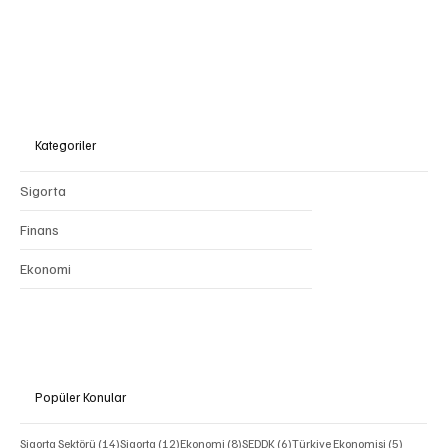
Kategoriler
Sigorta
Finans
Ekonomi
Popüler Konular
14 yazı
12 yazı
8 yazı
6 yazı
5 yazı
Sigorta Sektörü
(14)
Sigorta
(12)
Ekonomi
(8)
SEDDK
(6)
Türkiye Ekonomisi
(5)