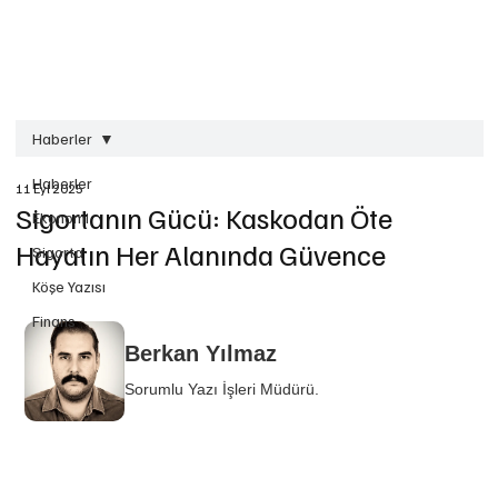
Haberler
Haberler
11 Eyl 2025
Sigortanın Gücü: Kaskodan Öte
Ekonomi
Hayatın Her Alanında Güvence
Sigorta
Köşe Yazısı
Finans