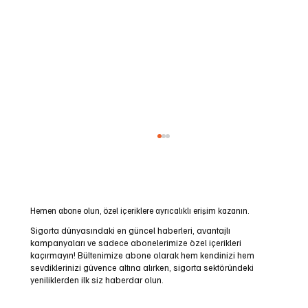
Hemen abone olun, özel içeriklere ayrıcalıklı erişim kazanın.
Sigorta dünyasındaki en güncel haberleri, avantajlı
kampanyaları ve sadece abonelerimize özel içerikleri
kaçırmayın! Bültenimize abone olarak hem kendinizi hem
sevdiklerinizi güvence altına alırken, sigorta sektöründeki
Eksik Ayak: Saha Şirketin Kendi İşidir
yeniliklerden ilk siz haberdar olun.