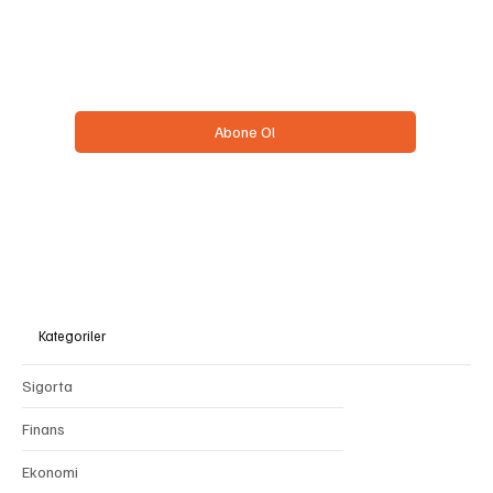
Email
*
Evet, bülteninize abone olmak istiyorum.
*
Abone Ol
Kategoriler
Sigorta
Finans
Ekonomi