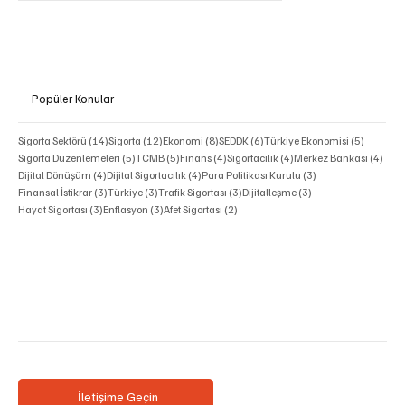
Popüler Konular
14 yazı
12 yazı
8 yazı
6 yazı
5 yazı
Sigorta Sektörü
(14)
Sigorta
(12)
Ekonomi
(8)
SEDDK
(6)
Türkiye Ekonomisi
(5)
5 yazı
5 yazı
4 yazı
4 yazı
4 ya
Sigorta Düzenlemeleri
(5)
TCMB
(5)
Finans
(4)
Sigortacılık
(4)
Merkez Bankası
(4)
4 yazı
4 yazı
3 yazı
Dijital Dönüşüm
(4)
Dijital Sigortacılık
(4)
Para Politikası Kurulu
(3)
3 yazı
3 yazı
3 yazı
3 yazı
Finansal İstikrar
(3)
Türkiye
(3)
Trafik Sigortası
(3)
Dijitalleşme
(3)
3 yazı
3 yazı
2 yazı
Hayat Sigortası
(3)
Enflasyon
(3)
Afet Sigortası
(2)
İletişime Geçin