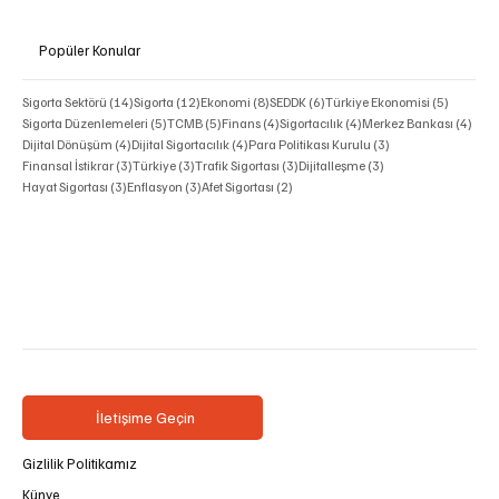
Popüler Konular
14 yazı
12 yazı
8 yazı
6 yazı
5 yazı
Sigorta Sektörü
(14)
Sigorta
(12)
Ekonomi
(8)
SEDDK
(6)
Türkiye Ekonomisi
(5)
5 yazı
5 yazı
4 yazı
4 yazı
4 ya
Sigorta Düzenlemeleri
(5)
TCMB
(5)
Finans
(4)
Sigortacılık
(4)
Merkez Bankası
(4)
4 yazı
4 yazı
3 yazı
Dijital Dönüşüm
(4)
Dijital Sigortacılık
(4)
Para Politikası Kurulu
(3)
3 yazı
3 yazı
3 yazı
3 yazı
Finansal İstikrar
(3)
Türkiye
(3)
Trafik Sigortası
(3)
Dijitalleşme
(3)
3 yazı
3 yazı
2 yazı
Hayat Sigortası
(3)
Enflasyon
(3)
Afet Sigortası
(2)
İletişime Geçin
Gizlilik Politikamız
Künye