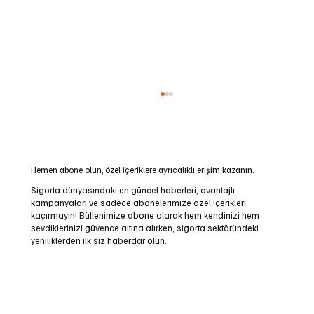
Hemen abone olun, özel içeriklere ayrıcalıklı erişim kazanın.
Sigorta dünyasındaki en güncel haberleri, avantajlı
kampanyaları ve sadece abonelerimize özel içerikleri
kaçırmayın! Bültenimize abone olarak hem kendinizi hem
sevdiklerinizi güvence altına alırken, sigorta sektöründeki
Eksik Ayak: Saha Şirketin Kendi İşidir
yeniliklerden ilk siz haberdar olun.
Email
*