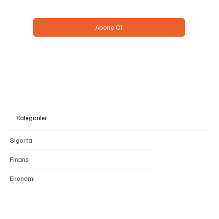
Evet, bülteninize abone olmak istiyorum.
*
Abone Ol
Kategoriler
Sigorta
Finans
Ekonomi