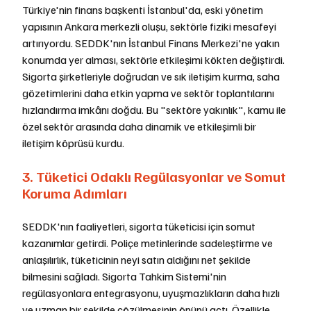
Türkiye'nin finans başkenti İstanbul'da, eski yönetim 
yapısının Ankara merkezli oluşu, sektörle fiziki mesafeyi 
artırıyordu. SEDDK'nın İstanbul Finans Merkezi'ne yakın 
konumda yer alması, sektörle etkileşimi kökten değiştirdi. 
Sigorta şirketleriyle doğrudan ve sık iletişim kurma, saha 
gözetimlerini daha etkin yapma ve sektör toplantılarını 
hızlandırma imkânı doğdu. Bu "sektöre yakınlık", kamu ile 
özel sektör arasında daha dinamik ve etkileşimli bir 
iletişim köprüsü kurdu.
3. Tüketici Odaklı Regülasyonlar ve Somut 
Koruma Adımları
SEDDK'nın faaliyetleri, sigorta tüketicisi için somut 
kazanımlar getirdi. Poliçe metinlerinde sadeleştirme ve 
anlaşılırlık, tüketicinin neyi satın aldığını net şekilde 
bilmesini sağladı. Sigorta Tahkim Sistemi'nin 
regülasyonlara entegrasyonu, uyuşmazlıkların daha hızlı 
ve uzman bir şekilde çözülmesinin önünü açtı. Özellikle 