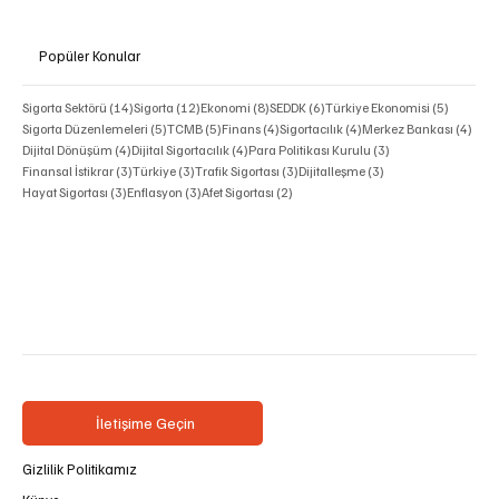
Popüler Konular
14 yazı
12 yazı
8 yazı
6 yazı
5 yazı
Sigorta Sektörü
(14)
Sigorta
(12)
Ekonomi
(8)
SEDDK
(6)
Türkiye Ekonomisi
(5)
5 yazı
5 yazı
4 yazı
4 yazı
4 ya
Sigorta Düzenlemeleri
(5)
TCMB
(5)
Finans
(4)
Sigortacılık
(4)
Merkez Bankası
(4)
4 yazı
4 yazı
3 yazı
Dijital Dönüşüm
(4)
Dijital Sigortacılık
(4)
Para Politikası Kurulu
(3)
3 yazı
3 yazı
3 yazı
3 yazı
Finansal İstikrar
(3)
Türkiye
(3)
Trafik Sigortası
(3)
Dijitalleşme
(3)
3 yazı
3 yazı
2 yazı
Hayat Sigortası
(3)
Enflasyon
(3)
Afet Sigortası
(2)
İletişime Geçin
Gizlilik Politikamız