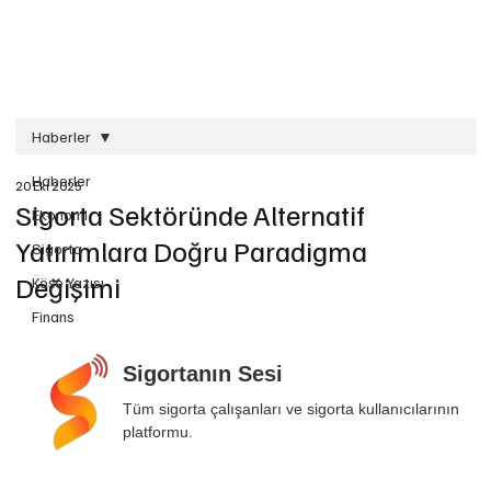
Haberler
Haberler
20 Eki 2025
Sigorta Sektöründe Alternatif
Ekonomi
Yatırımlara Doğru Paradigma
Sigorta
Değişimi
Köşe Yazısı
Finans