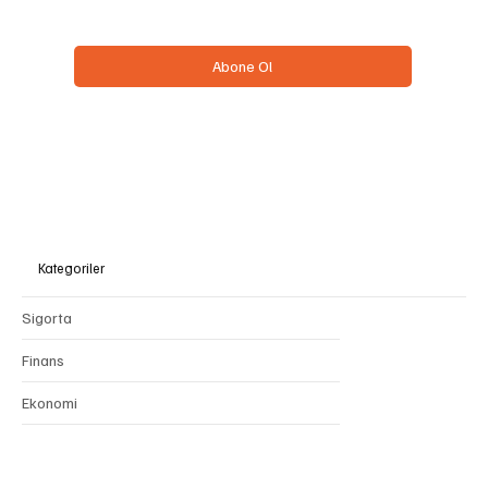
Evet, bülteninize abone olmak istiyorum.
*
Abone Ol
Kategoriler
Sigorta
Finans
Ekonomi