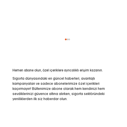
Hemen abone olun, özel içeriklere ayrıcalıklı erişim kazanın.
Sigorta dünyasındaki en güncel haberleri, avantajlı
kampanyaları ve sadece abonelerimize özel içerikleri
kaçırmayın! Bültenimize abone olarak hem kendinizi hem
sevdiklerinizi güvence altına alırken, sigorta sektöründeki
Eksik Ayak: Saha Şirketin Kendi İşidir
yeniliklerden ilk siz haberdar olun.
Email
*