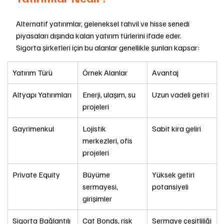
Alternatif yatırımlar, geleneksel tahvil ve hisse senedi 
piyasaları dışında kalan yatırım türlerini ifade eder. 
Sigorta şirketleri için bu alanlar genellikle şunları kapsar:
Yatırım Türü
Örnek Alanlar
Avantaj
Altyapı Yatırımları
Enerji, ulaşım, su 
Uzun vadeli getiri
projeleri
Gayrimenkul
Lojistik 
Sabit kira geliri
merkezleri, ofis 
projeleri
Private Equity
Büyüme 
Yüksek getiri 
sermayesi, 
potansiyeli
girişimler
Sigorta Bağlantılı 
Cat Bonds, risk 
Sermaye çeşitliliği