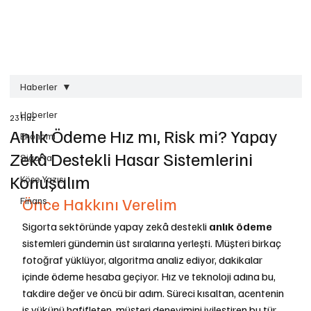
Haberler
Haberler
23 Haz
Anlık Ödeme Hız mı, Risk mi? Yapay
Ekonomi
Zekâ Destekli Hasar Sistemlerini
Sigorta
Konuşalım
Köşe Yazısı
Önce Hakkını Verelim
Finans
Sigorta sektöründe yapay zekâ destekli 
anlık ödeme
sistemleri gündemin üst sıralarına yerleşti. Müşteri birkaç 
fotoğraf yüklüyor, algoritma analiz ediyor, dakikalar 
içinde ödeme hesaba geçiyor. Hız ve teknoloji adına bu, 
takdire değer ve öncü bir adım. Süreci kısaltan, acentenin 
iş yükünü hafifleten, müşteri deneyimini iyileştiren bu tür 