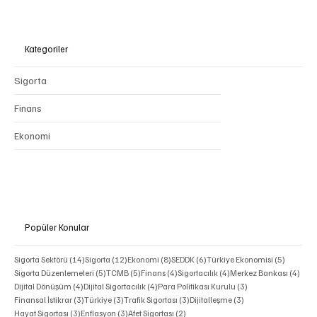
Kategoriler
Sigorta
Finans
Ekonomi
Popüler Konular
14 yazı
12 yazı
8 yazı
6 yazı
5 yazı
Sigorta Sektörü
(14)
Sigorta
(12)
Ekonomi
(8)
SEDDK
(6)
Türkiye Ekonomisi
(5)
5 yazı
5 yazı
4 yazı
4 yazı
4 ya
Sigorta Düzenlemeleri
(5)
TCMB
(5)
Finans
(4)
Sigortacılık
(4)
Merkez Bankası
(4)
4 yazı
4 yazı
3 yazı
Dijital Dönüşüm
(4)
Dijital Sigortacılık
(4)
Para Politikası Kurulu
(3)
3 yazı
3 yazı
3 yazı
3 yazı
Finansal İstikrar
(3)
Türkiye
(3)
Trafik Sigortası
(3)
Dijitalleşme
(3)
3 yazı
3 yazı
2 yazı
Hayat Sigortası
(3)
Enflasyon
(3)
Afet Sigortası
(2)