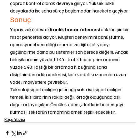
çapraz kontrol olarak devreye giriyor. Yüksek riskli 
dosyalarda ise saha süreç başlamadan harekete geçiyor.
Sonuç
Yapay zekâ destekli 
anlık hasar ödemesi
 sektör için bir 
fırsat penceresi açıyor. Müşteri deneyimini dönüştürme, 
operasyonel verimliliği artırma ve dijital altyapıyı 
güçlendirme adına bu sistemler son derece değerli. Ancak 
birleşik oranın yüzde 114'ü, trafik hasar prim oranının 
yüzde 140'ı aştığı bir ortamda hız uğruna saha 
disiplininden ödün verilmesi, kısa vadeli kazanımları uzun 
vadeli maliyetlere çevirebilir.
Teknoloji sigortacılığın geleceği; saha ise sigortacılığın 
temeli. İkisi birbirinin rakibi değil, ortağı olduğunda asıl 
değer ortaya çıkar. Öncülük eden şirketlerin bu dengeyi 
kurması, sektörün tamamına örnek teşkil edecektir.
Köşe Yazısı