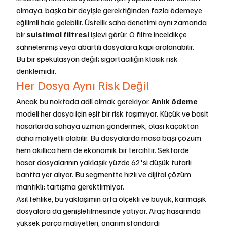
olmaya, başka bir deyişle gerektiğinden fazla ödemeye 
eğilimli hale gelebilir. Üstelik saha denetimi aynı zamanda 
bir 
suistimal filtresi
 işlevi görür. O filtre inceldikçe 
sahnelenmiş veya abartılı dosyalara kapı aralanabilir.
Bu bir spekülasyon değil; sigortacılığın klasik risk 
denklemidir.
Her Dosya Aynı Risk Değil
Ancak bu noktada adil olmak gerekiyor. 
Anlık ödeme
modeli her dosya için eşit bir risk taşımıyor. Küçük ve basit 
hasarlarda sahaya uzman göndermek, olası kaçaktan 
daha maliyetli olabilir. Bu dosyalarda masa başı çözüm 
hem akıllıca hem de ekonomik bir tercihtir. Sektörde 
hasar dosyalarının yaklaşık yüzde 62'si düşük tutarlı 
bantta yer alıyor. Bu segmentte hızlı ve dijital çözüm 
mantıklı; tartışma gerektirmiyor.
Asıl tehlike, bu yaklaşımın orta ölçekli ve büyük, karmaşık 
dosyalara da genişletilmesinde yatıyor. Araç hasarında 
yüksek parça maliyetleri, onarım standardı 