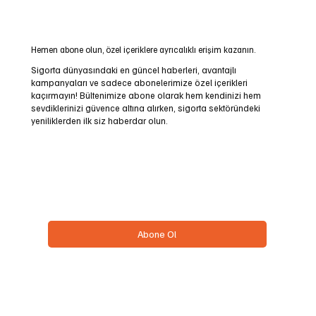
Hemen abone olun, özel içeriklere ayrıcalıklı erişim kazanın.
Sigorta dünyasındaki en güncel haberleri, avantajlı
kampanyaları ve sadece abonelerimize özel içerikleri
kaçırmayın! Bültenimize abone olarak hem kendinizi hem
sevdiklerinizi güvence altına alırken, sigorta sektöründeki
Eksik Ayak: Saha Şirketin Kendi İşidir
yeniliklerden ilk siz haberdar olun.
Email
*
Evet, bülteninize abone olmak istiyorum.
*
Abone Ol