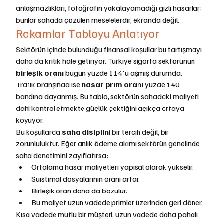
anlaşmazlıkları, fotoğrafın yakalayamadığı gizli hasarlar; 
bunlar sahada çözülen meselelerdir, ekranda değil.
Rakamlar Tabloyu Anlatıyor
Sektörün içinde bulunduğu finansal koşullar bu tartışmayı 
daha da kritik hale getiriyor. Türkiye sigorta sektörünün 
birleşik oranı
 bugün yüzde 114'ü aşmış durumda. 
Trafik branşında ise 
hasar prim oranı
 yüzde 140 
bandına dayanmış. Bu tablo, sektörün sahadaki maliyeti 
dahi kontrol etmekte güçlük çektiğini açıkça ortaya 
koyuyor.
Bu koşullarda 
saha disiplini
 bir tercih değil, bir 
zorunluluktur. Eğer anlık ödeme akımı sektörün genelinde 
saha denetimini zayıflatırsa:
Ortalama hasar maliyetleri yapısal olarak yükselir.
Suistimal dosyalarının oranı artar.
Birleşik oran daha da bozulur.
Bu maliyet uzun vadede primler üzerinden geri döner.
Kısa vadede mutlu bir müşteri, uzun vadede daha pahalı 