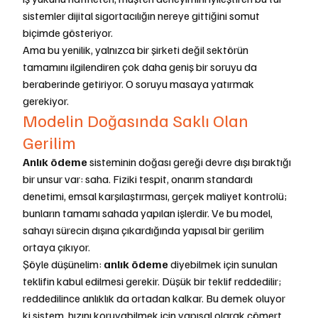
sistemler dijital sigortacılığın nereye gittiğini somut 
biçimde gösteriyor.
Ama bu yenilik, yalnızca bir şirketi değil sektörün 
tamamını ilgilendiren çok daha geniş bir soruyu da 
beraberinde getiriyor. O soruyu masaya yatırmak 
gerekiyor.
Modelin Doğasında Saklı Olan 
Gerilim
Anlık ödeme
 sisteminin doğası gereği devre dışı bıraktığı 
bir unsur var: saha. Fiziki tespit, onarım standardı 
denetimi, emsal karşılaştırması, gerçek maliyet kontrolü; 
bunların tamamı sahada yapılan işlerdir. Ve bu model, 
sahayı sürecin dışına çıkardığında yapısal bir gerilim 
ortaya çıkıyor.
Şöyle düşünelim: 
anlık ödeme
 diyebilmek için sunulan 
teklifin kabul edilmesi gerekir. Düşük bir teklif reddedilir; 
reddedilince anlıklık da ortadan kalkar. Bu demek oluyor 
ki sistem, hızını koruyabilmek için yapısal olarak cömert 