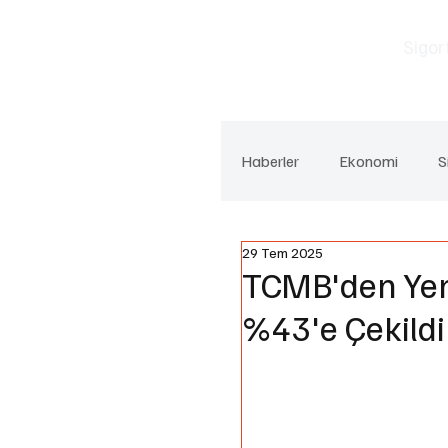
Sigor
Haberler
Ekonomi
S
29 Tem 2025
TCMB'den Yeni 
%43'e Çekildi