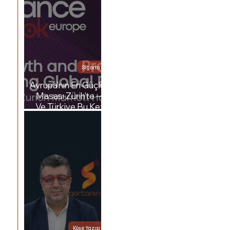
Sigorta
Avrupa'nın En Güçlü
Masası Zürih'te —
Ve Türkiye Bu Kez
Orada
Köşe Yazısı