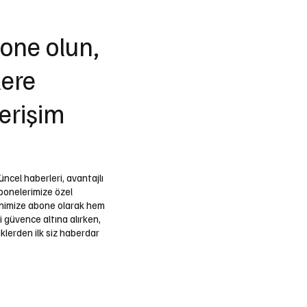
ne olun,
lere
 erişim
ncel haberleri, avantajlı
bonelerimize özel
tenimize abone olarak hem
i güvence altına alırken,
klerden ilk siz haberdar