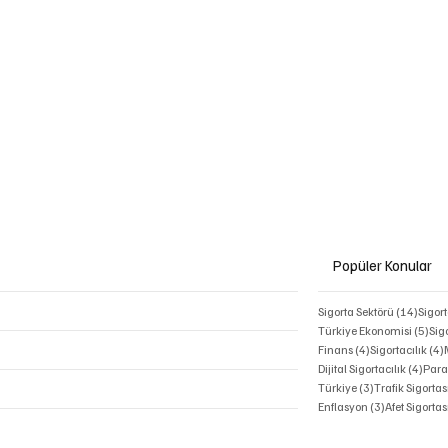
abone olmak istiyorum.
*
Popüler Konular
14 ya
Sigorta Sektörü
(14)
Sigor
5 y
Türkiye Ekonomisi
(5)
Sig
4 yazı
Finans
(4)
Sigortacılık
(4)
4 ya
Dijital Sigortacılık
(4)
Para
3 yazı
Türkiye
(3)
Trafik Sigortas
3 yazı
Enflasyon
(3)
Afet Sigortas