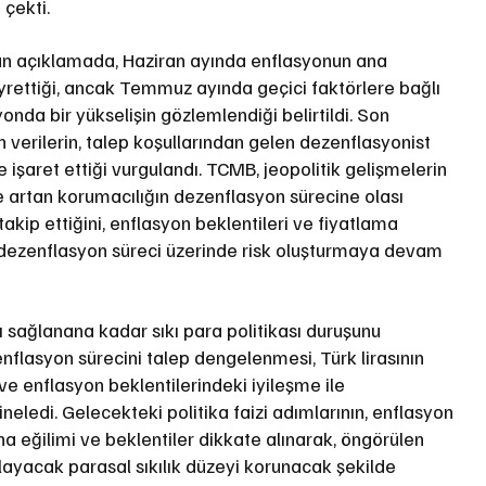
çekti.
lan açıklamada, Haziran ayında enflasyonun ana 
yrettiği, ancak Temmuz ayında geçici faktörlere bağlı 
onda bir yükselişin gözlemlendiği belirtildi. Son 
erilerin, talep koşullarından gelen dezenflasyonist 
 işaret ettiği vurgulandı. TCMB, jeopolitik gelişmelerin 
e artan korumacılığın dezenflasyon sürecine olası 
takip ettiğini, enflasyon beklentileri ve fiyatlama 
e dezenflasyon süreci üzerinde risk oluşturmaya devam 
rı sağlanana kadar sıkı para politikası duruşunu 
nflasyon sürecini talep dengelenmesi, Türk lirasının 
e enflasyon beklentilerindeki iyileşme ile 
neledi. Gelecekteki politika faizi adımlarının, enflasyon 
a eğilimi ve beklentiler dikkate alınarak, öngörülen 
ayacak parasal sıkılık düzeyi korunacak şekilde 