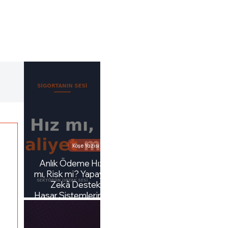
Köşe Yazısı
Anlık Ödeme Hız
mı, Risk mi? Yapay
Zekâ Destekli
Hasar Sistemlerini
Konuşalım