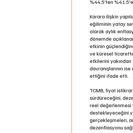
%44.5'ten %41.5'e 
Karara ilişkin yapı
eğiliminin yatay se
olarak aylık enflasy
dönemde açıklanan v
etkinin güçlendiğine
ve küresel ticarett
etkilerini yakından 
davranışlarının is
ettiğini ifade etti.
TCMB, fiyat istikra
sürdüreceğini, deze
reel değerlenmesi v
destekleyeceğini yi
gerçekleşmeleri, an
dezenflasyonu sağl