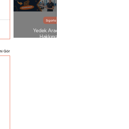
Sigorta
Yedek Araç
Hakkınızı
Çaldırmayın!
ni Gör