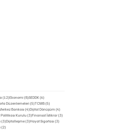
zı
12 yazı
8 yazı
6 yazı
ta
(12)
Ekonomi
(8)
SEDDK
(6)
azı
5 yazı
5 yazı
orta Düzenlemeleri
(5)
TCMB
(5)
4 yazı
4 yazı
4 yazı
Merkez Bankası
(4)
Dijital Dönüşüm
(4)
zı
3 yazı
3 yazı
 Politikası Kurulu
(3)
Finansal İstikrar
(3)
3 yazı
3 yazı
3 yazı
ı
(3)
Dijitalleşme
(3)
Hayat Sigortası
(3)
2 yazı
ı
(2)