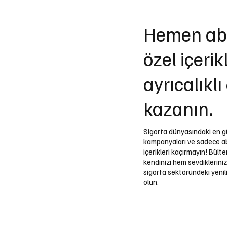
Hemen abo
özel içerik
ayrıcalıklı
kazanın.
Sigorta dünyasındaki en gü
kampanyaları ve sadece a
içerikleri kaçırmayın! Bül
kendinizi hem sevdikleriniz
sigorta sektöründeki yenili
olun.
Email
*