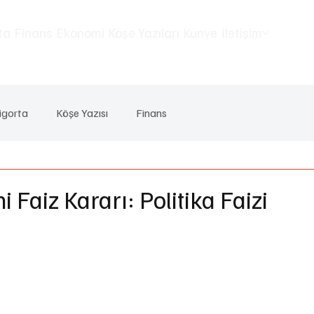
ta
Finans
Ekonomi
Köşe Yazıları
Künye
İletişim
igorta
Köşe Yazısı
Finans
Faiz Kararı: Politika Faizi