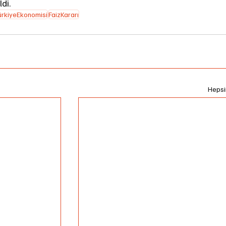
ldi.
rkiyeEkonomisi
FaizKararı
Hepsi